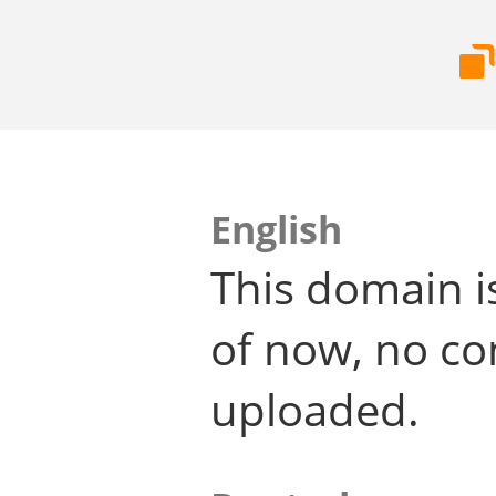
English
This domain i
of now, no co
uploaded.