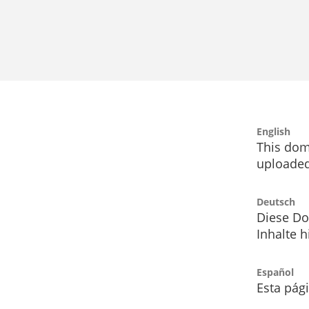
English
This dom
uploaded
Deutsch
Diese Do
Inhalte h
Español
Esta pág