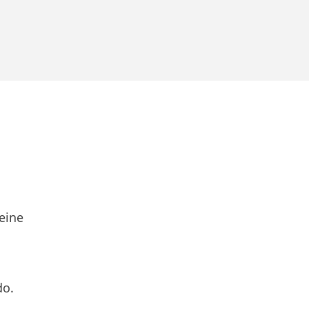
eine
do.