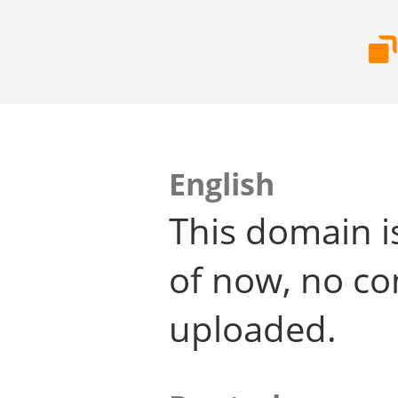
English
This domain i
of now, no co
uploaded.