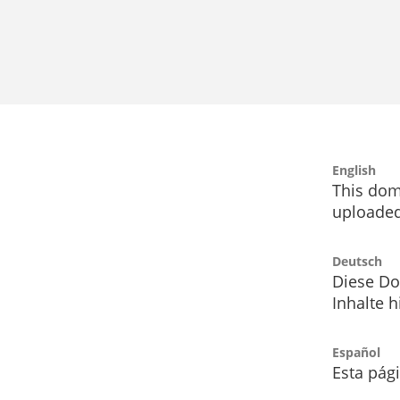
English
This dom
uploaded
Deutsch
Diese Do
Inhalte h
Español
Esta pág