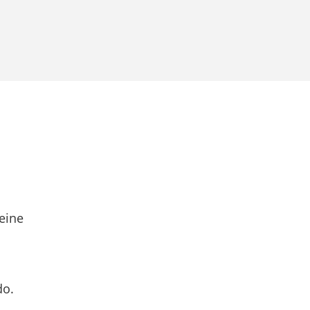
eine
do.