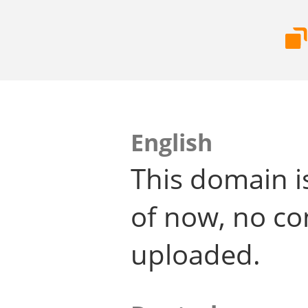
English
This domain i
of now, no co
uploaded.