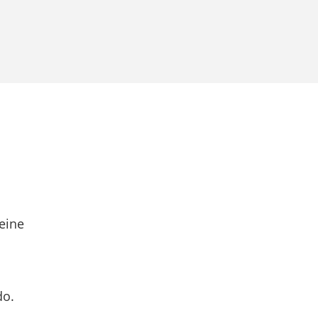
eine
do.