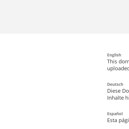
English
This dom
uploaded
Deutsch
Diese Do
Inhalte h
Español
Esta pág