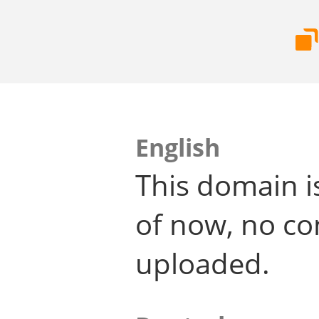
English
This domain i
of now, no co
uploaded.