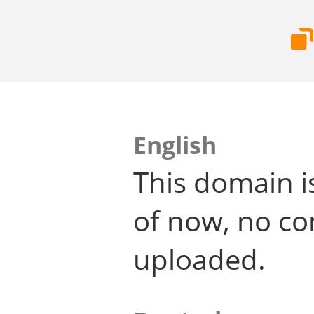
English
This domain i
of now, no co
uploaded.