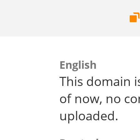
English
This domain i
of now, no co
uploaded.