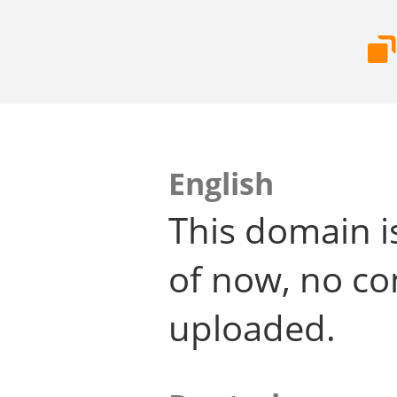
English
This domain i
of now, no co
uploaded.