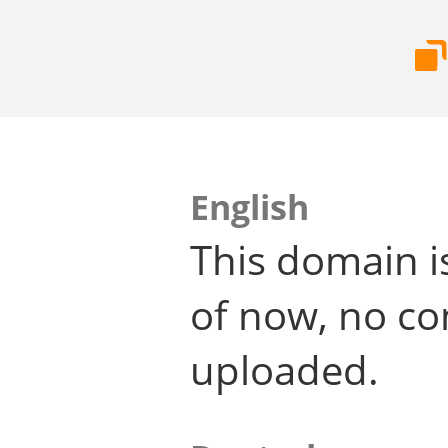
English
This domain i
of now, no co
uploaded.