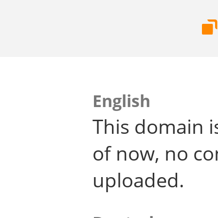
English
This domain i
of now, no co
uploaded.