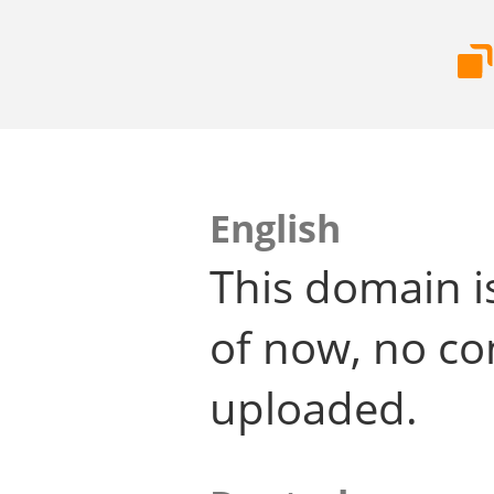
English
This domain i
of now, no co
uploaded.