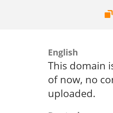
English
This domain i
of now, no co
uploaded.