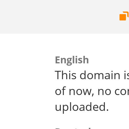
English
This domain i
of now, no co
uploaded.