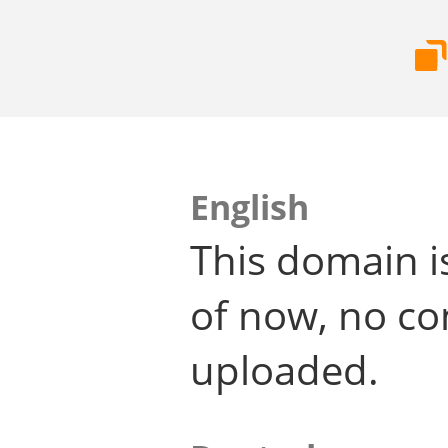
English
This domain i
of now, no co
uploaded.