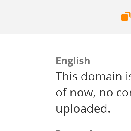
English
This domain i
of now, no co
uploaded.