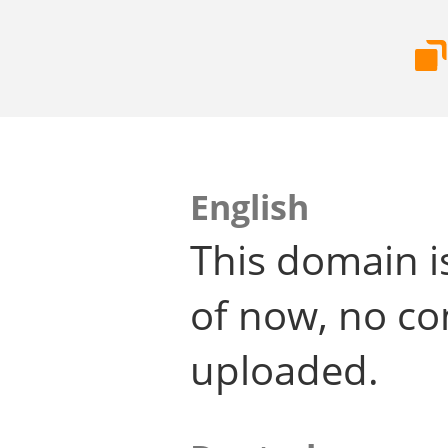
English
This domain i
of now, no co
uploaded.