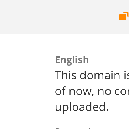
English
This domain i
of now, no co
uploaded.