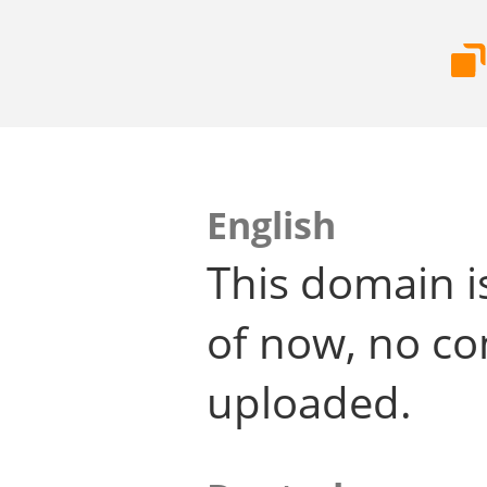
English
This domain i
of now, no co
uploaded.