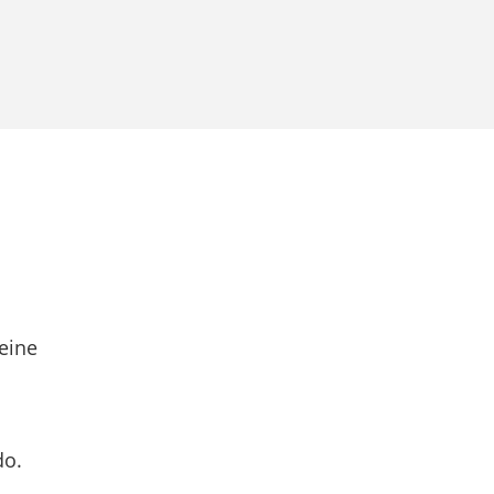
eine
do.