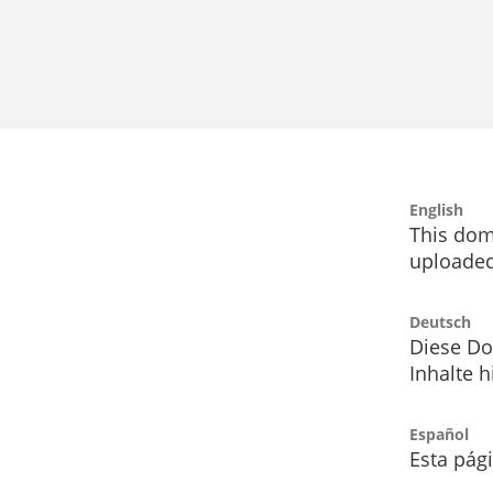
English
This dom
uploaded
Deutsch
Diese Do
Inhalte h
Español
Esta pág