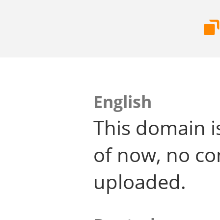
English
This domain i
of now, no co
uploaded.