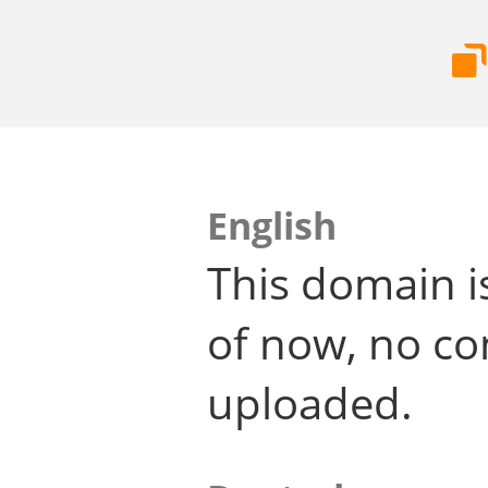
English
This domain i
of now, no co
uploaded.