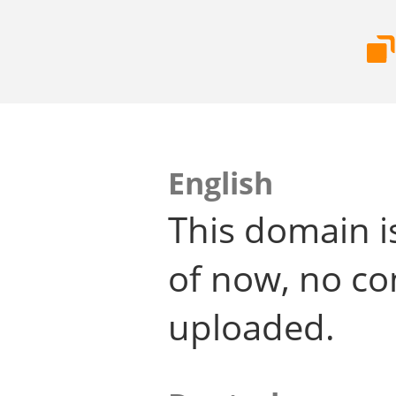
English
This domain i
of now, no co
uploaded.