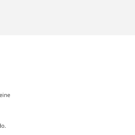
eine
do.