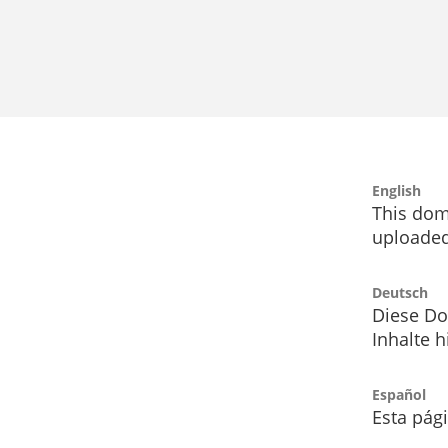
English
This dom
uploaded
Deutsch
Diese Do
Inhalte h
Español
Esta pág