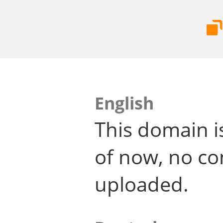
English
This domain i
of now, no co
uploaded.