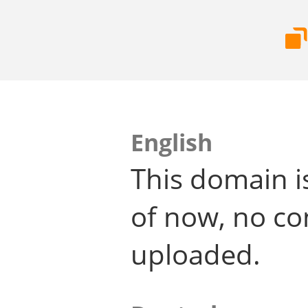
English
This domain i
of now, no co
uploaded.