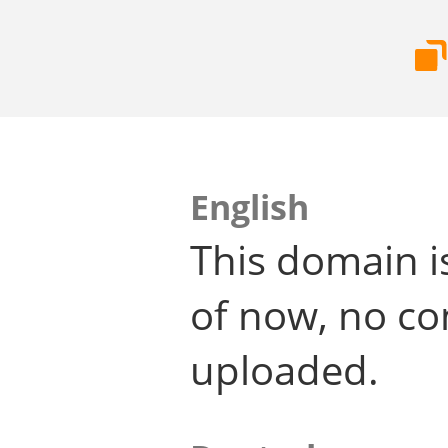
English
This domain i
of now, no co
uploaded.