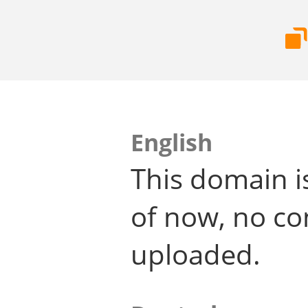
English
This domain i
of now, no co
uploaded.