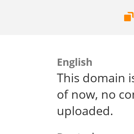
English
This domain i
of now, no co
uploaded.