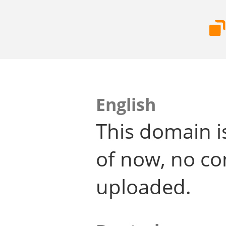
English
This domain i
of now, no co
uploaded.