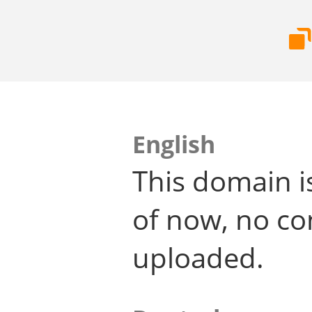
English
This domain i
of now, no co
uploaded.