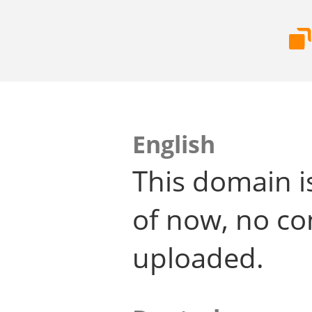
English
This domain i
of now, no co
uploaded.