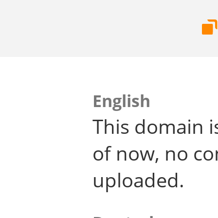
English
This domain i
of now, no co
uploaded.