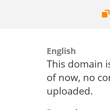
English
This domain i
of now, no co
uploaded.