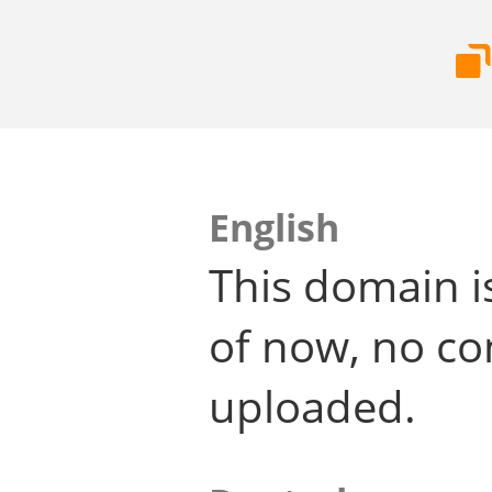
English
This domain i
of now, no co
uploaded.