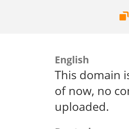
English
This domain i
of now, no co
uploaded.