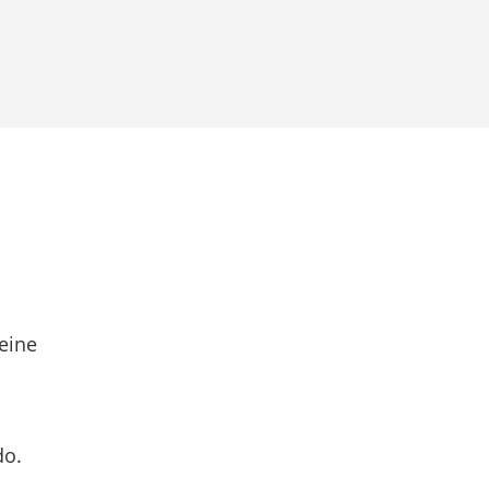
eine
do.