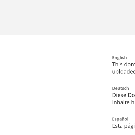
English
This dom
uploaded
Deutsch
Diese Do
Inhalte h
Español
Esta pág