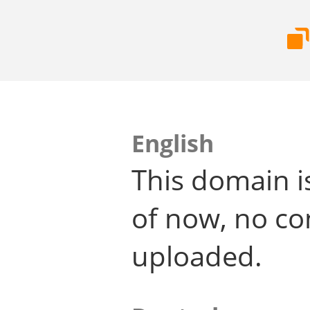
English
This domain i
of now, no co
uploaded.