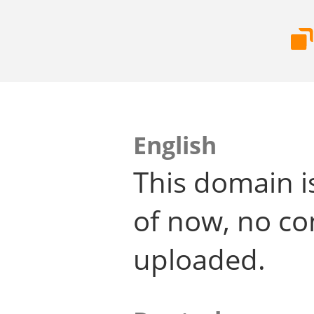
English
This domain i
of now, no co
uploaded.