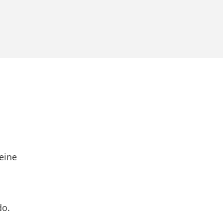
eine
do.