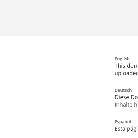
English
This dom
uploaded
Deutsch
Diese Do
Inhalte h
Español
Esta pág