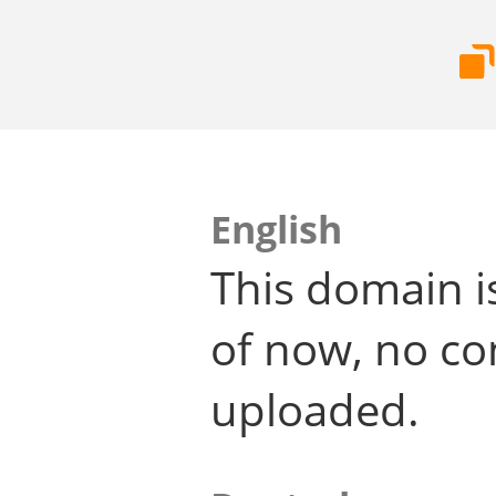
English
This domain i
of now, no co
uploaded.