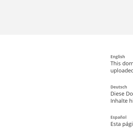
English
This dom
uploaded
Deutsch
Diese Do
Inhalte h
Español
Esta pág