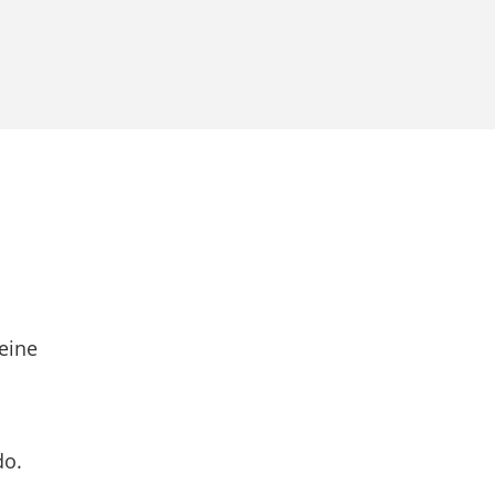
eine
do.