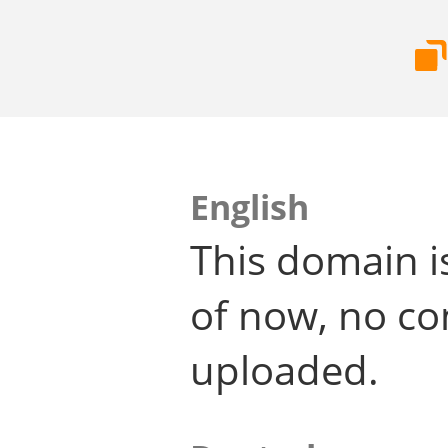
English
This domain i
of now, no co
uploaded.