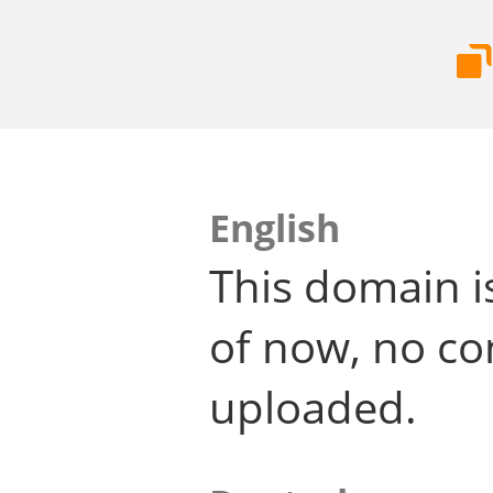
English
This domain i
of now, no co
uploaded.