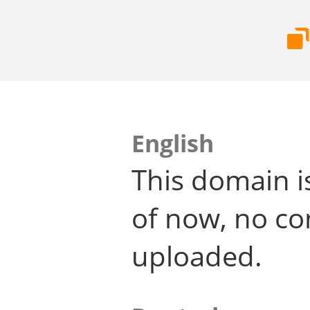
English
This domain i
of now, no co
uploaded.