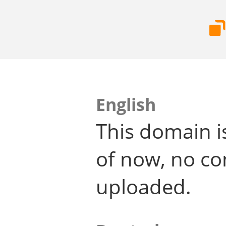
English
This domain i
of now, no co
uploaded.