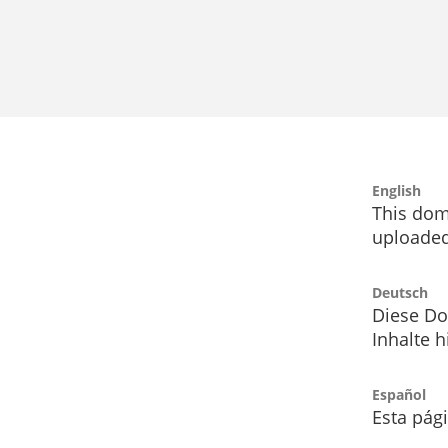
English
This dom
uploaded
Deutsch
Diese Do
Inhalte h
Español
Esta pág