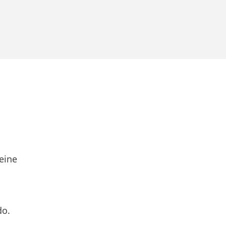
eine
do.