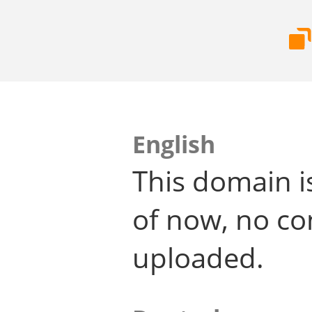
English
This domain i
of now, no co
uploaded.