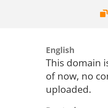
English
This domain i
of now, no co
uploaded.